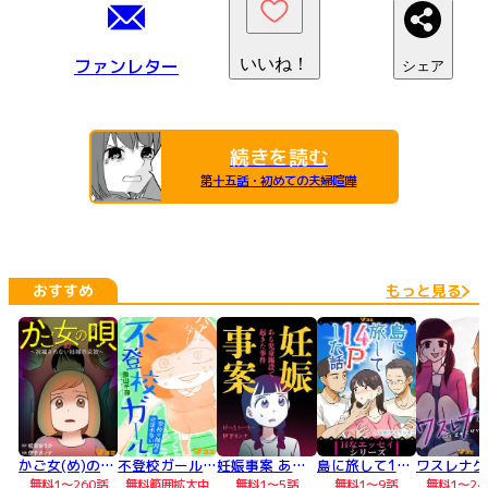
ファンレター
いいね！
シェア
続きを読む
第十五話・初めての夫婦喧嘩
おすすめ
もっと見る
かご女(め)の唄～祝福されない妊婦の哀歌～
不登校ガール 学校の階段がのぼれない
妊娠事案 ある児童施設で起きた事件
島に旅して14Pした話
無料1～260話
無料範囲拡大中
無料1～5話
無料1～9話
無料1～24