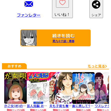
ファンレター
いいね！
シェア
続きを読む
第九十六話・青春
おすすめ
もっと見る
UP
UP
かご女(め)の唄～祝福されない妊婦の哀歌～
芸人洗脳 お笑い業界はブラック過ぎでした笑
夫も子宮も奪われて
島に旅して14Pした話
無料1～259話
無料1～16話
無料1～26話
無料1～9話
無料1～24