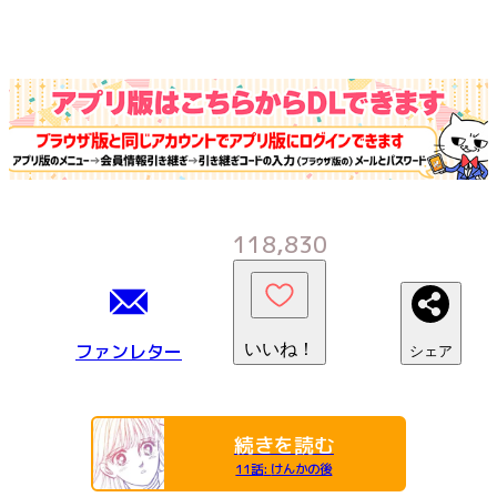
118,830
ファンレター
いいね！
シェア
続きを読む
11話
:
けんかの後