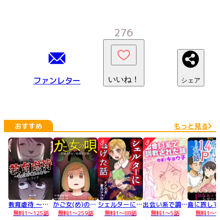
276
ファンレター
いいね！
シェア
おすすめ
もっと見る
UP
UP
教育虐待 ～私の家が壊れるまで～
かご女(め)の唄～祝福されない妊婦の哀歌～
シェルターに逃げた話
出会い系で調教された話
無料1～125話
無料1～259話
無料1～88話
無料1～5話
無料1～9