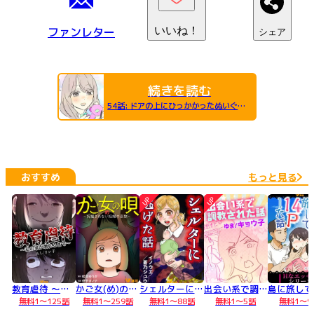
ファンレター
いいね！
シェア
続きを読む
54話
:
ドアの上にひっかかったぬいぐるみがとれる大宅
おすすめ
もっと見る
UP
UP
教育虐待 ～私の家が壊れるまで～
かご女(め)の唄～祝福されない妊婦の哀歌～
シェルターに逃げた話
出会い系で調教された話
無料1～125話
無料1～259話
無料1～88話
無料1～5話
無料1～9