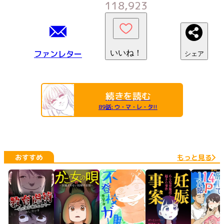
118,923
ファンレター
いいね！
シェア
続きを読む
89話
:
ウ・マ・レ・タ!!
おすすめ
もっと見る