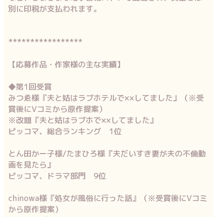
別に印税が支払われます。
*****************
【応募作品・作家様の主な実績】
◆第1回受賞
みつゑ様『夫と姑はラブホテルで××してました』（※受
賞後にVコミから原作提案）
※改題『夫と姑はラブホで××してました』
ピッコマ、総合ランキング 1位
とん田かー子様/たまひろ様『夫だいすき妻が夫の不倫動
画を見たら』
ピッコマ、ドラマ部門 9位
chinowa様『処女が風俗に行った話』（※受賞後にVコミ
から原作提案）