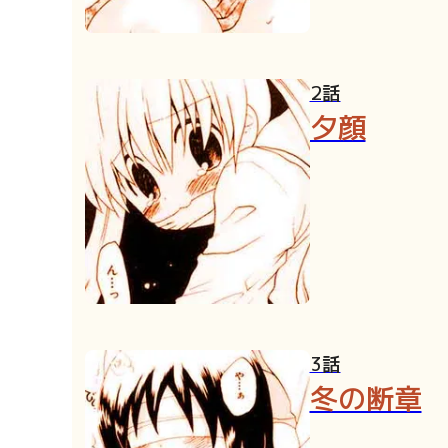
2話
夕顔
3話
冬の断章