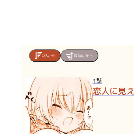
1話から
最新話から
1話
恋人に見