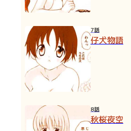
7話
仔犬物語
8話
秋桜夜空