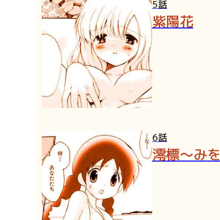
5話
紫陽花
6話
澪標～み