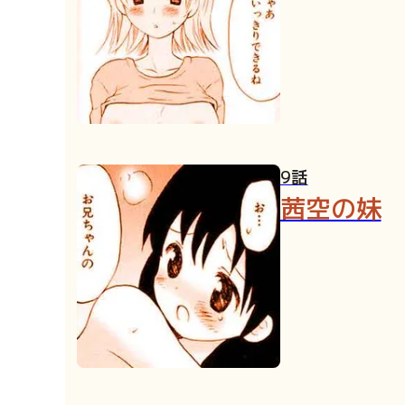
9話
茜空の妹