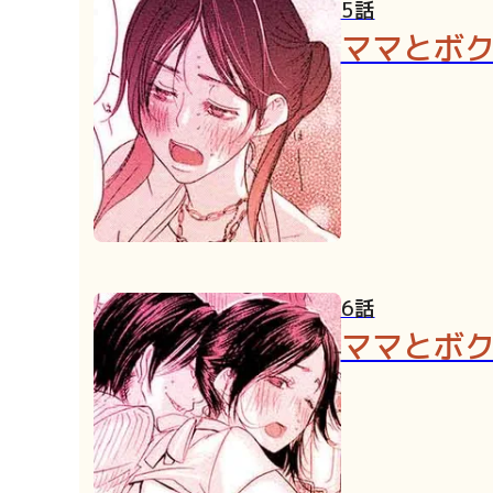
5話
ママとボ
6話
ママとボ