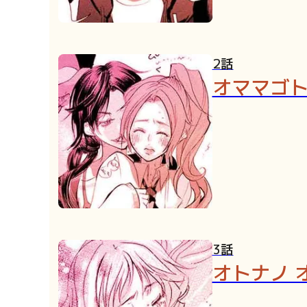
2話
オママゴ
3話
オトナノ 