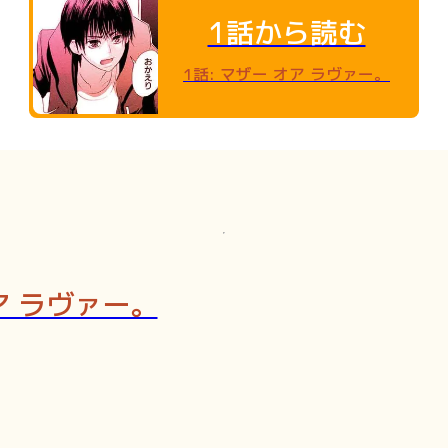
1話から読む
1話
:
マザー オア ラヴァー。
ア ラヴァー。