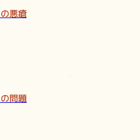
クの悪瘡
クの問題