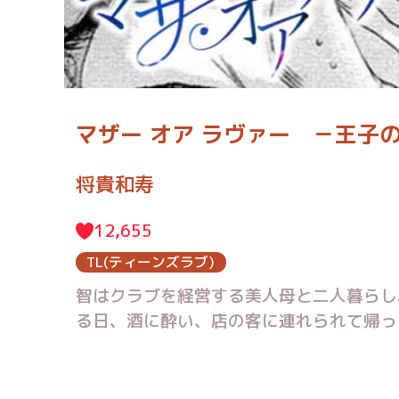
マザー オア ラヴァー －王子
将貴和寿
12,655
TL(ティーンズラブ)
智はクラブを経営する美人母と二人暮らし
る日、酒に酔い、店の客に連れられて帰っ
いドキドキの日常！