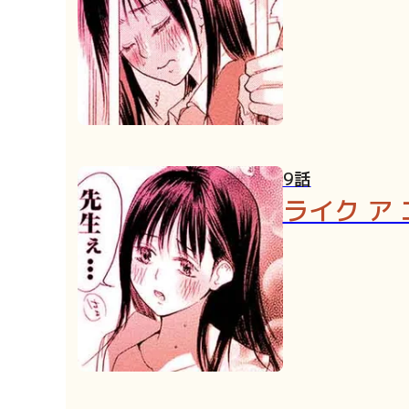
9話
ライク ア