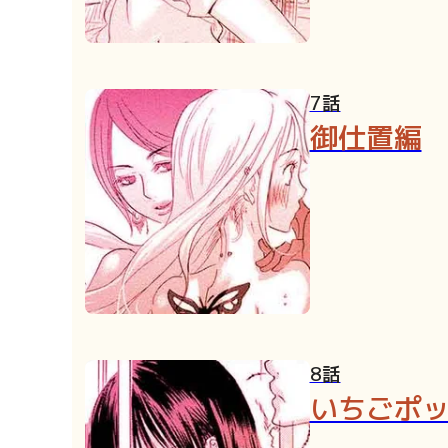
7話
御仕置編
8話
いちごポ