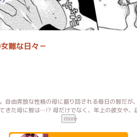
の女難な日々－
。自由奔放な性格の母に振り回される毎日の智だが
てきた母に智は…!? 母だけでなく、年上の彼女や、
more