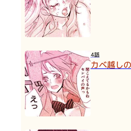
4話
カベ越し