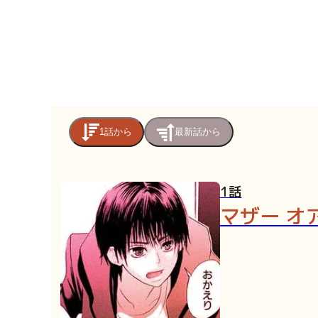
1話から
最新話から
1話
マザー オ