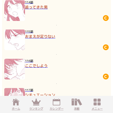
114話
追ってきた男
115話
おまえが足りない
116話
ここでしよう
117話
シチュエーション
ホーム
ランキング
カレンダー
本棚
メニュー