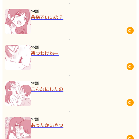
64話
余裕でいいの？
65話
待つわけねー
66話
こんなにしたの
67話
あったかいやつ