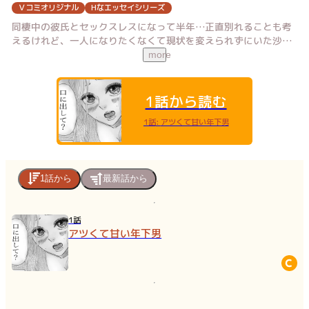
Ｖコミオリジナル
Hなエッセイシリーズ
同棲中の彼氏とセックスレスになって半年…正直別れることも考
えるけれど、一人になりたくなくて現状を変えられずにいた沙
也。そんな彼女の元に一通のメッセージが──相手は学生時代に
more
家庭教師をしてた男の子・令太くん。かわいい中学生だった彼も
もう社会人に…誘われるまま2人きりで飲み会に行くことにした
沙也。お酒がすすみ、お互いの話をするうちにイケナイ雰囲気に
1話から読む
なり…！？【Hなエッセイ大賞】大賞受賞作品！
1話
:
アツくて甘い年下男
1話から
最新話から
1話
アツくて甘い年下男