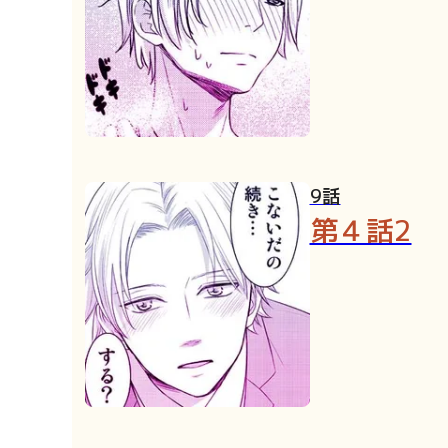
9話
第４話2