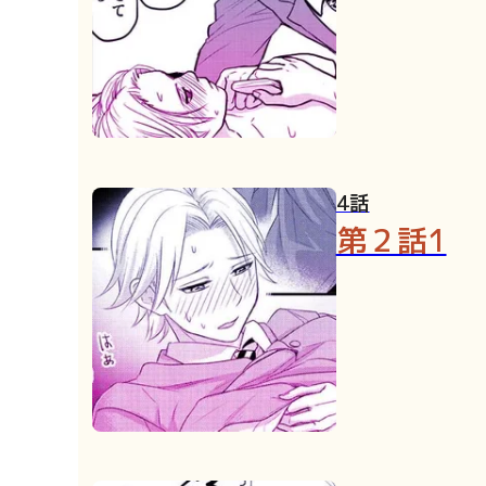
4話
第２話1