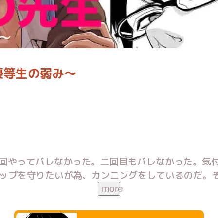
優等生の弱み～
回やってバレなかった。二回目もバレなかった。気
ップを守りたいが為、カンニングをしているのだ。
保健室に行けと促してきた。――もしかしてバレた
more
レ男子高校生（ノンケ）は変態教師（ゲイ）の導きで改