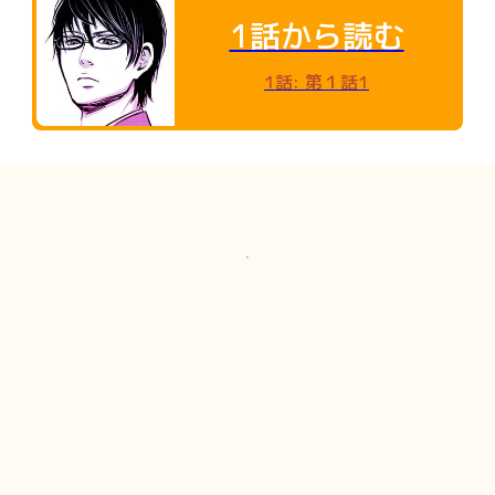
1話から読む
1話
:
第１話1