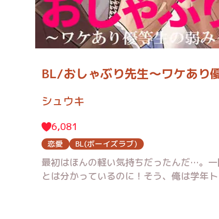
BL/おしゃぶり先生～ワケあり
シュウキ
6,081
恋愛
BL(ボーイズラブ)
最初はほんの軽い気持ちだったんだ…。一
とは分かっているのに！そう、俺は学年ト
っ！焦って顔色を悪くしていると、担任が
に気付いた担任は実はゲイで…!!ツンデ
マっちゃう!?