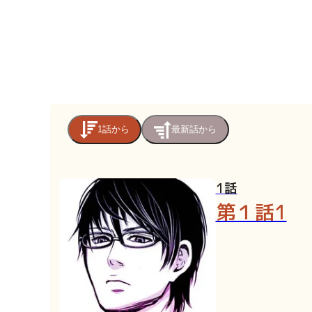
1話から
最新話から
1話
第１話1