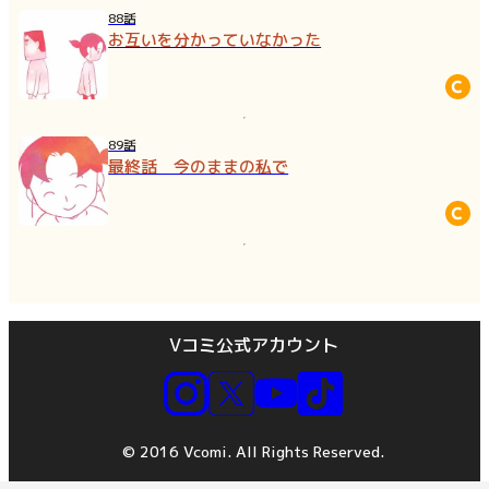
88話
お互いを分かっていなかった
89話
最終話 今のままの私で
Vコミ公式アカウント
© 2016 Vcomi. All Rights Reserved.