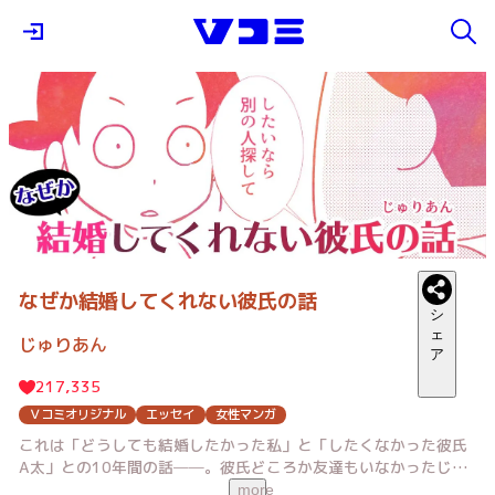
なぜか結婚してくれない彼氏の話
シ
ェ
じゅりあん
ア
217,335
Ｖコミオリジナル
エッセイ
女性マンガ
これは「どうしても結婚したかった私」と「したくなかった彼氏
A太」との10年間の話──。彼氏どころか友達もいなかったじゅ
りあん(21歳)にできた初めての彼氏。勇気を出して自分から結婚
more