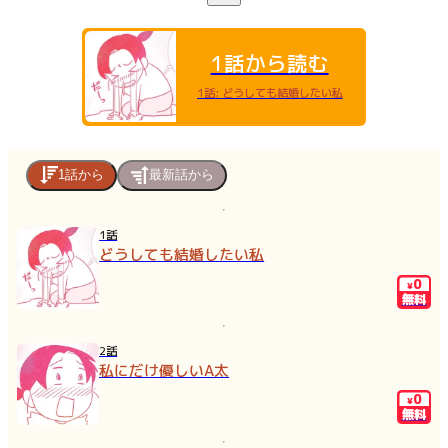
について話してみたら、まさかの答えが！？昨日までラブラブだ
ったのに…なんで！？
1話から読む
1話
:
どうしても結婚したい私
1話から
最新話から
1話
どうしても結婚したい私
0
¥
無料
2話
私にだけ優しいA太
0
¥
無料