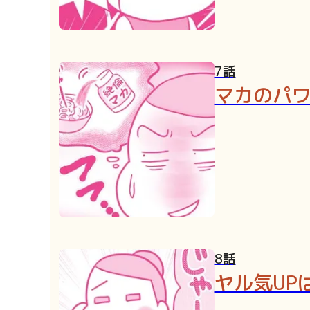
7話
マカのパ
8話
ヤル気UP