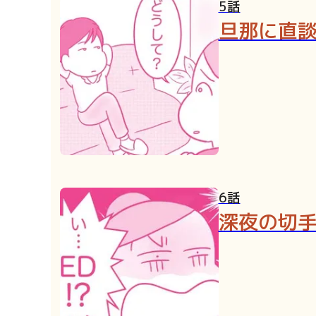
5話
旦那に直
6話
深夜の切