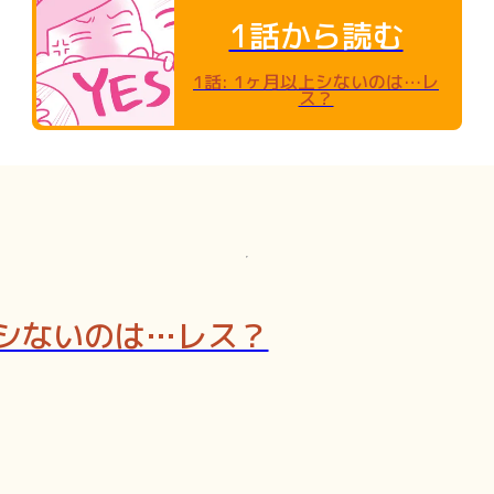
1話から読む
1話
:
1ヶ月以上シないのは…レ
ス？
シないのは…レス？