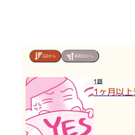
1話から
最新話から
1話
1ヶ月以上