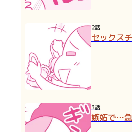
2話
セックス
3話
嫉妬で…