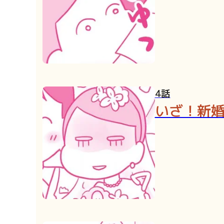
4話
いざ！新